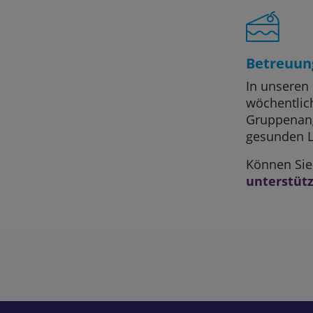
Betreuun
In unseren 
wöchentlic
Gruppenang
gesunden L
Können Sie 
unterstüt