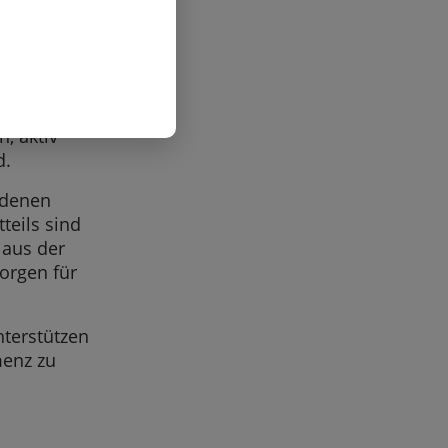
te
ten in
r auch zu
, aktiv
d.
ndenen
teils sind
 aus der
orgen für
nterstützen
menz zu