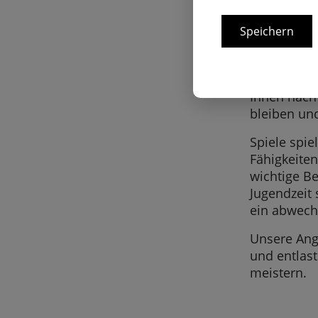
Speichern
Wir möchte
Erlebnisse 
Essen biet
Ihnen nach 
bleiben un
Spiele spi
Fähigkeiten
wichtige Be
Jugendzeit 
ein abwech
Unsere Ang
und entlas
meistern.