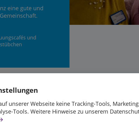
z eine gute und
 Gemeinschaft.
uungscafés und
sstübchen
nstellungen
uf unserer Webseite keine Tracking-Tools, Marketing
alyse-Tools. Weitere Hinweise zu unserem Datenschut
hen mit Demenz mit
sfreude begleiten