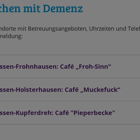
hen mit Demenz
ndorte mit Betreuungsangeboten, Uhrzeiten und Tele
nmeldung:
Essen-Frohnhausen: Café „Froh-Sinn“
Essen-Holsterhausen: Café „Muckefuck“
Essen-Kupferdreh: Café "Pieperbecke"