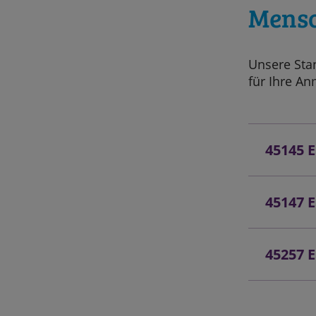
Mensc
Unsere Sta
für Ihre A
45145 
45147 
45257 