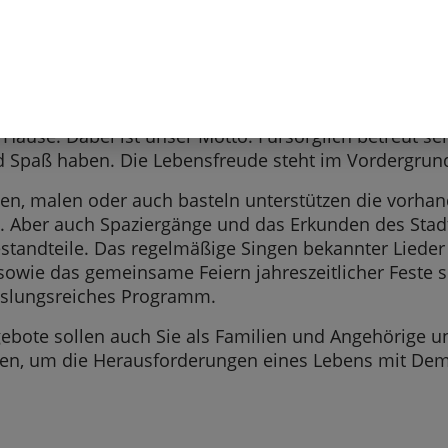
n Ihren Angehörigen mit Demenz Raum geben für gu
und unterstützende Aktivitäten. An mehreren Standor
en wir Gruppen- und Einzelangebote an, kommen abe
Hause. Dabei ist unser Motto: Fürsorglich betreut sein
d Spaß haben. Die Lebensfreude steht im Vordergrun
elen, malen oder auch basteln unterstützen die vorha
. Aber auch Spaziergänge und das Erkunden des Stadt
standteile. Das regelmäßige Singen bekannter Lieder
sowie das gemeinsame Feiern jahreszeitlicher Feste s
slungsreiches Programm.
ebote sollen auch Sie als Familien und Angehörige u
ten, um die Herausforderungen eines Lebens mit De