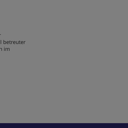
r
 betreuter
n im