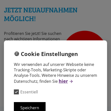
JETZT NEUAUFNAHMEN
MÖGLICH!
Profitieren Sie jetzt! Sie suchen
nach wichtigen Informationen
zur Pflegereform 2025 und
zum Entlastungsbudget? Dann
🍪 Cookie Einstellungen
sprechen Sie uns gern an! Die
Teams Ihrer Diakoniestationen
Wir verwenden auf unserer Webseite keine
Essen gGmbH beantworten
Tracking-Tools, Marketing-Skripte oder
Ihre Fragen und erstellen Ihr
Analyse-Tools. Weitere Hinweise zu unserem
individuelles Betreuungs- oder
hier
Datenschutz, finden Sie
Pflegeangebot. Rufen Sie uns einfach an unter:
0201 877008-10
Essentiell
Speichern