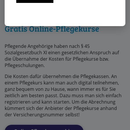
Neu!
Gratis Online-Pflegekurse
Pflegende Angehörige haben nach § 45
Sozialgesetzbuch XI einen gesetzlichen Anspruch auf
die Übernahme der Kosten für Pflegekurse bzw.
Pflegeschulungen.
Die Kosten dafür übernehmen die Pflegekassen. An
einem Pflegekurs kann man auch digital teilnehmen,
ganz bequem von zu Hause, wann immer es für Sie
zeitlich am besten passt. Dazu muss man sich einfach
registrieren und kann starten. Um die Abrechnung
kümmert sich der Anbieter der Pflegekurse anhand
der Versicherungsnummer selbst!